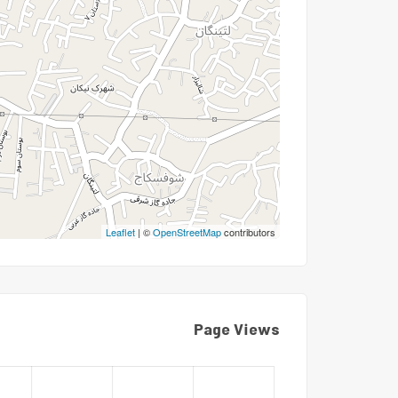
Leaflet
| ©
OpenStreetMap
contributors
Page Views