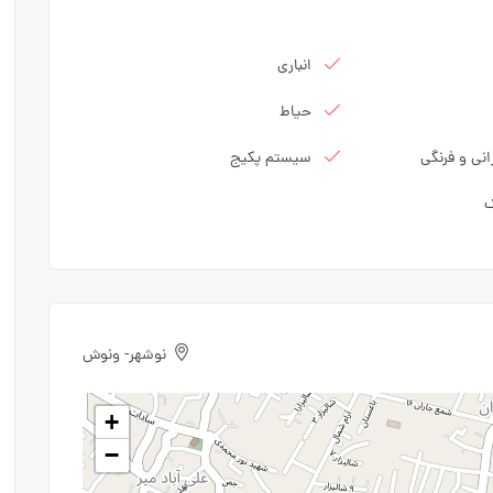
انباری
حیاط
نی و فرنگی
سیستم پکیج
ک
نوشهر- ونوش
+
−