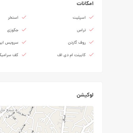
امکانات
اسپلیت
استخر
تراس
جکوزی
روف گاردن
سرویس ایرا
کابینت ام دی اف
کف سرامی
لوکیشن