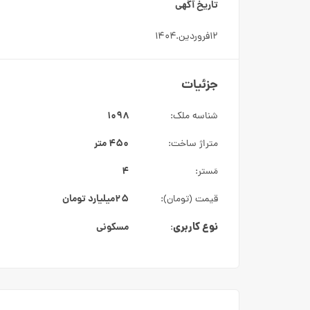
تاریخ آگهی
۱۲فروردین.۱۴۰۴
جزئیات
۱۰۹۸
شناسه ملک:
۴۵۰ متر
متراژ ساخت:
۴
مَستر:
۲۵میلیارد
تومان
قیمت (تومان):
نوع کاربری
مسکونی
: