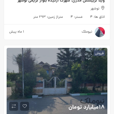
ویلا تریبلکس مدرن، شهرک ارکیده بلوار کریمی نوشهر
نوشهر
اتاق ها:
۴
مَستر:
۴
متراژ زمین:
۲۹۳ متر
نیوملک
۱ ماه پیش
فروش
۱۸میلیارد
تومان