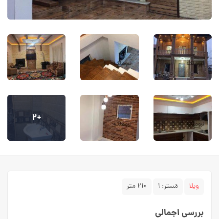
+۲
ویلا
مَستر:
۱
۲۱۰ متر
بررسی اجمالی