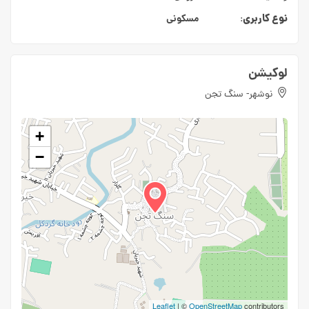
نوع کاربری
مسکونی
:
لوکیشن
نوشهر- سنگ تجن
+
−
Leaflet
| ©
OpenStreetMap
contributors