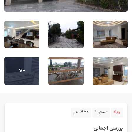
+۷
ویلا
مَستر:
۱
۴۵۰ متر
بررسی اجمالی