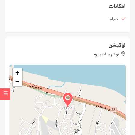
امکانات
حیاط
لوکیشن
نوشهر- امیر رود
+
−