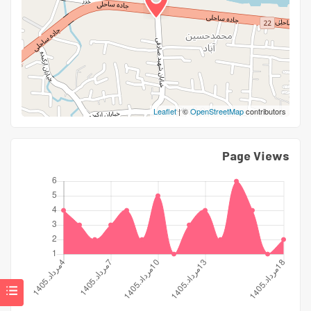
Leaflet
| ©
OpenStreetMap
contributors
Page Views