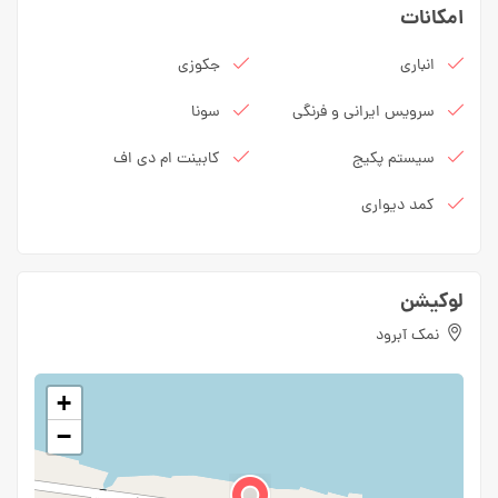
امکانات
انباری
جکوزی
سرویس ایرانی و فرنگی
سونا
سیستم پکیج
کابینت ام دی اف
کمد دیواری
لوکیشن
نمک آبرود
+
−