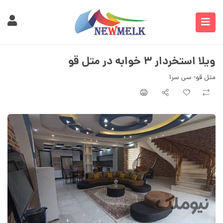
ویلا استخردار ۳ خوابه در متل قو
متل قو- سی سرا