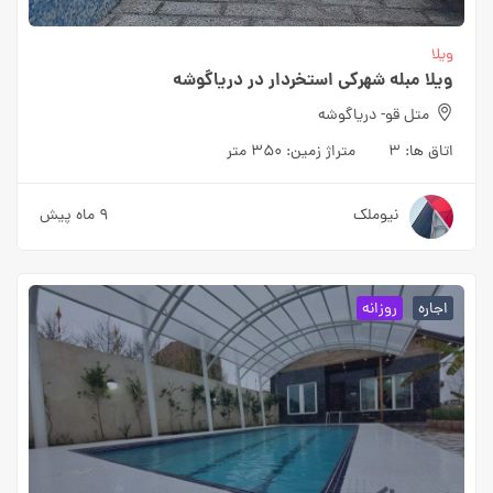
ویلا
ویلا مبله شهرکی استخردار در دریاگوشه
متل قو- دریاگوشه
اتاق ها:
۳
متراژ زمین:
۳۵۰ متر
نیوملک
۹ ماه پیش
اجاره
روزانه