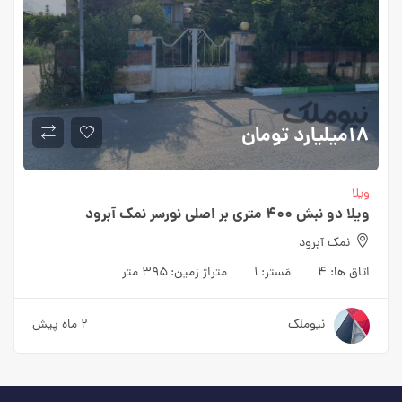
۱۸میلیارد
تومان
ویلا
ویلا دو نبش ۴۰۰ متری بر اصلی نورسر نمک آبرود
نمک آبرود
اتاق ها:
۴
مَستر:
۱
متراژ زمین:
۳۹۵ متر
نیوملک
۲ ماه پیش