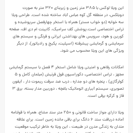
این ویلا لوکس با ۳۸۵ متر زمین و زیربنای ۳۲۰ متر به صورت
دوبلکس، در منطقه گل کوه عباس آباد ساخته شده است. طراحی ویلا
سه خوابه (دو خواب مستر) همراه با استخر چهارفصل سرپوشیده و
تراس اختصاصی است.پوشش کف سرامیک، کابینت ام دی اف، صفحه
کورین و هود، سرویس های بهداشتی ایرانی و فرنگی و سیستم های
سرمایشی و گرمایشی پیشرفته (اسپلیت، پکیج و رادیاتور)، از دیگر
ویژگی های این ویلا محسوب می شود.
امکانات رفاهی و امنیتی ویلا شامل استخر ۴ فصل با سیستم گرمایشی
مجهز ، تراس اختصاصی، دکوراسیون فول فرنیش (مبلمان کامل و ۵
کولرگازی) ، پنجره های دو جداره ، درب ضد سرقت ریموت دار ، آیفون
تصویری، سیستم آبیاری اتوماتیک باغچه ، دوربین مدار بسته، برق ۳
فاز و کرکره برقی است.
ویلا دارای جواز ساخت قانونی و ۲۵۰ متر سند مشاع، همراه با قولنامه
آماده دریافت سند ۶ دانگ برای باقی مانده زمین است. برای علاقه
مندان به زندگی مدرن در طبیعت ، این ویلا به خاطر ترکیب موقعیت