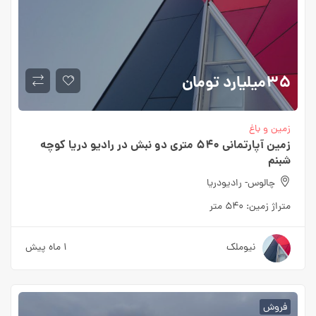
۳۵میلیارد
تومان
زمین و باغ
زمین آپارتمانی ۵۴۰ متری دو نبش در رادیو دریا کوچه
شبنم
چالوس- رادیودریا
متراژ زمین:
۵۴۰ متر
نیوملک
۱ ماه پیش
فروش