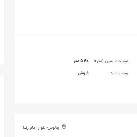
۵۴۰ متر
مساحت زمین (متر):
فروش
وضعیت ها:
چالوس- بلوار امام رضا