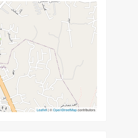
Leaflet
| ©
OpenStreetMap
contributors