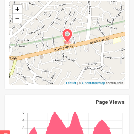
+
−
Leaflet
| ©
OpenStreetMap
contributors
Page Views