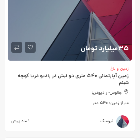
۳۵میلیارد
تومان
زمین و باغ
زمین آپارتمانی ۵۴۰ متری دو نبش در رادیو دریا کوچه
شبنم
چالوس- رادیودریا
متراژ زمین:
۵۴۰ متر
نیوملک
۱ ماه پیش