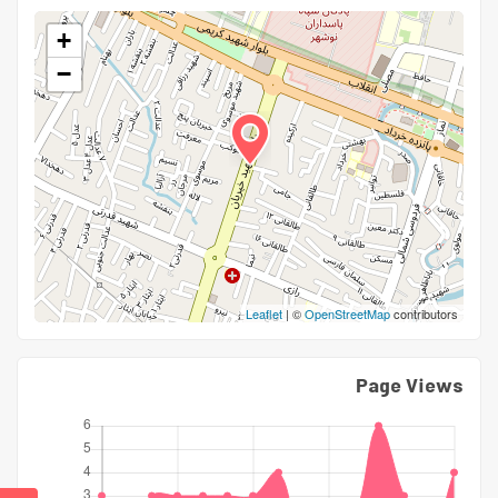
+
−
Leaflet
| ©
OpenStreetMap
contributors
Page Views