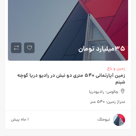
۳۵میلیارد
تومان
زمین و باغ
زمین آپارتمانی ۵۴۰ متری دو نبش در رادیو دریا کوچه
شبنم
چالوس- رادیودریا
متراژ زمین:
۵۴۰ متر
نیوملک
۱ ماه پیش