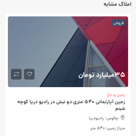
املاک مشابه
فروش
۳۵میلیارد
تومان
زمین و باغ
زمین آپارتمانی ۵۴۰ متری دو نبش در رادیو دریا کوچه
شبنم
چالوس- رادیودریا
متراژ زمین:
۵۴۰ متر