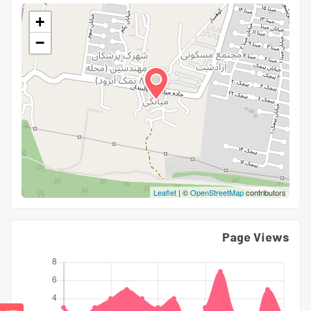
+
−
Leaflet
| ©
OpenStreetMap
contributors
Page Views