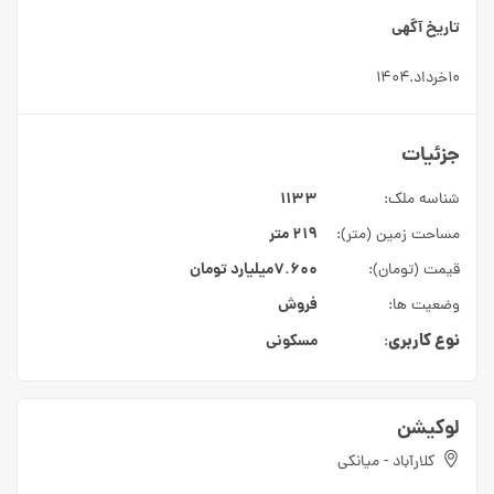
تاریخ آگهی
۱۰خرداد.۱۴۰۴
جزئیات
۱۱۳۳
شناسه ملک:
۲۱۹ متر
مساحت زمین (متر):
۷.۶۰۰میلیارد
تومان
قیمت (تومان):
فروش
وضعیت ها:
نوع کاربری
مسکونی
:
لوکیشن
کلارآباد - میانکی