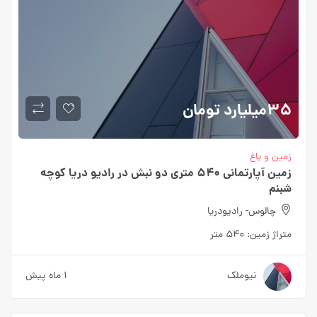
۳۵میلیارد
تومان
زمین و باغ
زمین آپارتمانی ۵۴۰ متری دو نبش در رادیو دریا کوچه
شبنم
چالوس- رادیودریا
متراژ زمین:
۵۴۰ متر
نیوملک
۱ ماه پیش