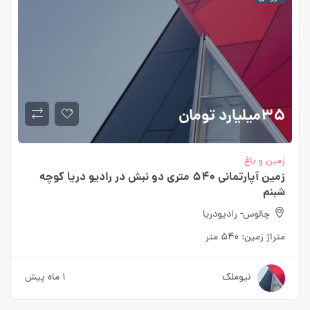
۳۵میلیارد
تومان
زمین و باغ
زمین آپارتمانی ۵۴۰ متری دو نبش در رادیو دریا کوچه
شبنم
چالوس- رادیودریا
متراژ زمین:
۵۴۰ متر
نیوملک
۱ ماه پیش