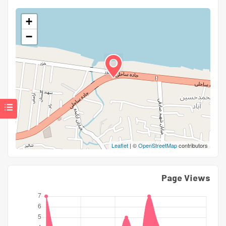
+
−
Leaflet
| ©
OpenStreetMap
contributors
Page Views