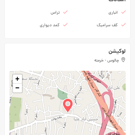
امکانات
انباری
تراس
کف سرامیک
کمد دیواری
لوکیشن
چالوس - خرمنه
+
−