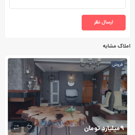
املاک مشابه
فروش
۹میلیارد
تومان