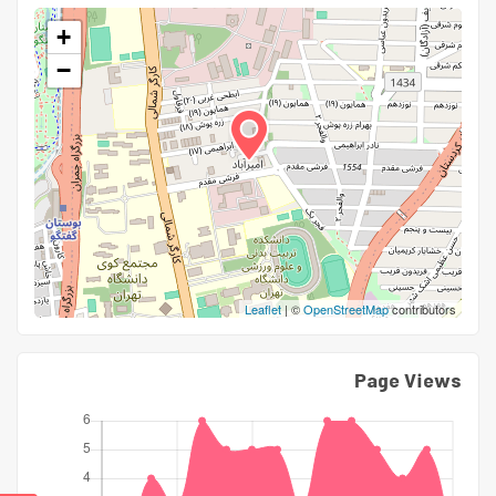
+
−
Leaflet
| ©
OpenStreetMap
contributors
Page Views