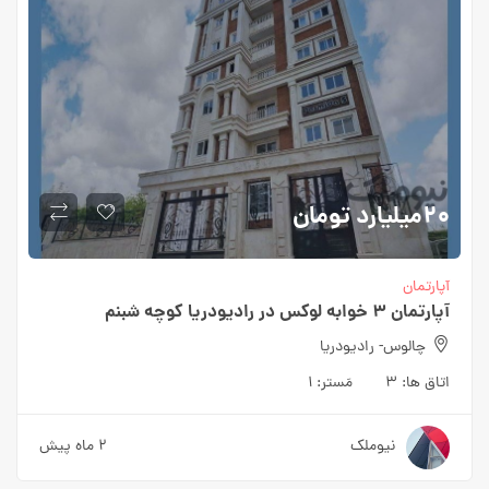
۲۰میلیارد
تومان
آپارتمان
آپارتمان ۳ خوابه لوکس در رادیودریا کوچه شبنم
چالوس- رادیودریا
اتاق ها:
۳
مَستر:
۱
نیوملک
۲ ماه پیش