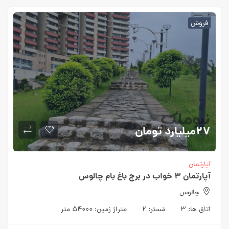
فروش
۲۷میلیارد
تومان
آپارتمان
آپارتمان ۳ خواب در برج باغ بام چالوس
چالوس
اتاق ها:
۳
مَستر:
۲
متراژ زمین:
۵۴۰۰۰ متر