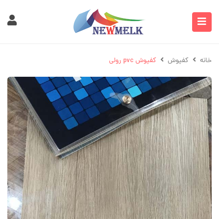
خانه
کفپوش
کفپوش pvc رولی