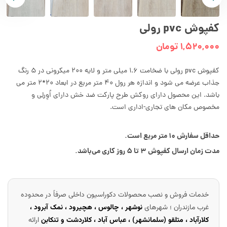
کفپوش pvc رولی
۱,۵۲۰,۰۰۰
تومان
کفپوش pvc رولی با ضخامت 1.6 میلی متر و لایه 200 میکرونی در 5 رنگ
جذاب عرضه می شود و اندازه هر رول 40 متر مربع در ابعاد 20*2 متر می
باشد. این محصول دارای روکش طرح پارکت ضد خش دارای اُوِرلِی و
مخصوص مکان های تجاری-اداری است.
حداقل سفارش ۱۰ متر مربع است.
مدت زمان ارسال کفپوش ۳ تا ۵ روز کاری می‌باشد.
خدمات فروش و نصب محصولات دکوراسیون داخلی صرفاً در محدوده
غرب مازندران ؛ شهرهای
نوشهر ، چالوس ، هچیرود ، نمک آبرود ،
کلارآباد ، متلقو (سلمانشهر) ، عباس آباد ، کلاردشت و تنکابن
ارائه