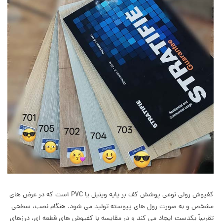
کفپوش رولی نوعی پوشش کف بر پایه وینیل یا PVC است که در عرض های
مشخص و به صورت رول های پیوسته تولید می شود. هنگام نصب، سطحی
تقریباً یکدست ایجاد می کند و در مقایسه با کفپوش های قطعه ای، درزهای