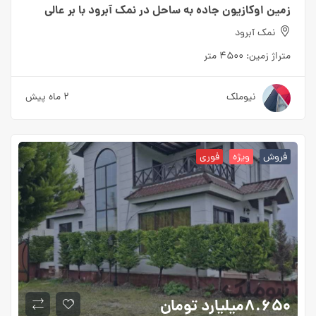
زمین اوکازیون جاده به ساحل در نمک آبرود با بر عالی
نمک آبرود
متراژ زمین:
۴۵۰۰ متر
نیوملک
۲ ماه پیش
فروش
ویژه
فوری
۸.۶۵۰میلیارد
تومان