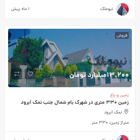
نیوملک
1 ماه پیش
فروش
13.200میلیارد
تومان
زمین و باغ
زمین 330 متری در شهرک بام شمال جنب نمک آبرود
نمک آبرود
متراژ زمین:
330 متر