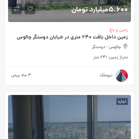
5.600میلیارد
تومان
زمین و باغ
زمین داخل بافت 240 متری در خیابان دوستگر چالوس
چالوس - دوستگر
متراژ زمین:
241 متر
نیوملک
3 ماه پیش
اجاره