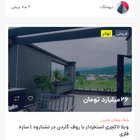
نیوملک
2 ماه پیش
فروش
تهاتر
26میلیارد
تومان
ویلا
,
ویلای مدرن
ویلا لاکچری استخردار با روف گاردن در نشتارود | سازه
فلزی