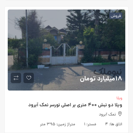
فروش
18میلیارد
تومان
ویلا
ویلا دو نبش 400 متری بر اصلی نورسر نمک آبرود
نمک آبرود
اتاق ها:
4
مَستر:
1
متراژ زمین:
395 متر