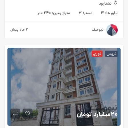
نشتارود
اتاق ها:
3
مَستر:
3
متراژ زمین:
240 متر
نیوملک
2 ماه پیش
فروش
فوری
20میلیارد
تومان