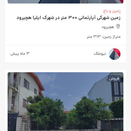
زمین و باغ
زمین شهرکی آپارتمانی 300 متر در شهرک ایلیا هچیرود
هچیرود
متراژ زمین:
313 متر
نیوملک
3 ماه پیش
فروش