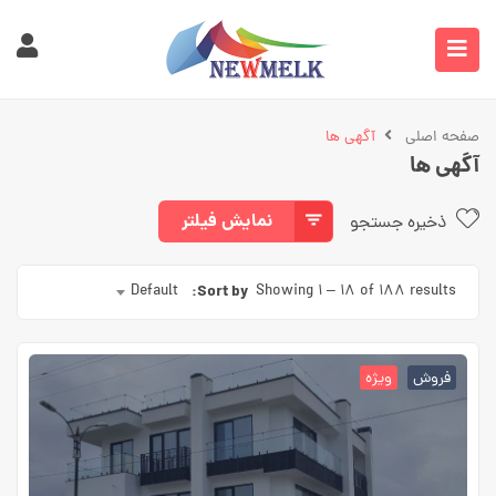
صفحه اصلی
آگهی ها
آگهی ها
نمایش فیلتر
ذخیره جستجو
Default
Sort by:
Showing
۱
–
18
of 188 results
فروش
ویژه