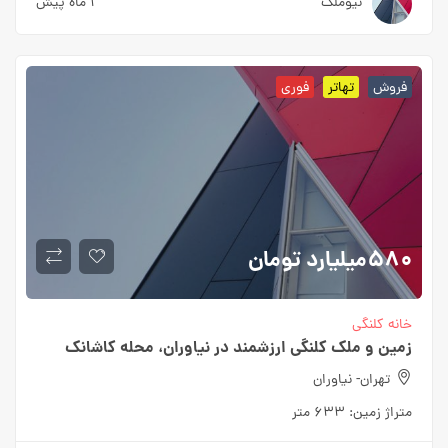
نیوملک
1 ماه پیش
فروش
تهاتر
فوری
580میلیارد
تومان
خانه کلنگی
زمین و ملک کلنگی ارزشمند در نیاوران، محله کاشانک
تهران- نیاوران
متراژ زمین:
633 متر