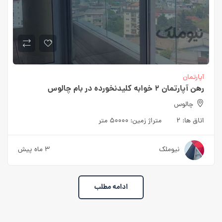
آپارتمان
رهن آپارتمان 2 خوابه کلیدنخورده در بام چالوس
چالوس
اتاق ها:
2
متراژ زمین:
50000 متر
نیوملک
3 ماه پیش
ادامه مطلب