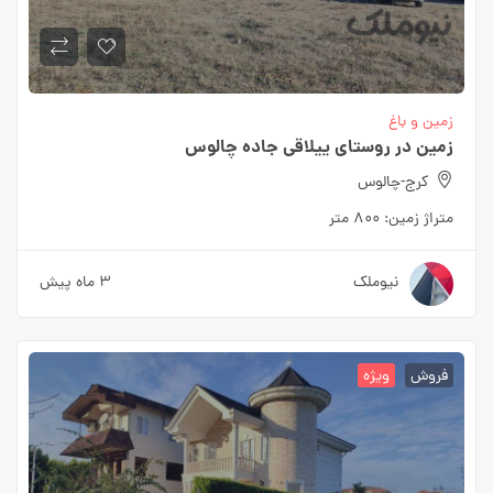
زمین و باغ
زمین در روستای ییلاقی جاده چالوس
کرج-چالوس
متراژ زمین:
۸۰۰ متر
نیوملک
۳ ماه پیش
فروش
ویژه