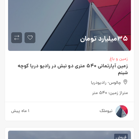
۳۵میلیارد
تومان
زمین و باغ
زمین آپارتمانی ۵۴۰ متری دو نبش در رادیو دریا کوچه
شبنم
چالوس- رادیودریا
متراژ زمین:
۵۴۰ متر
نیوملک
۱ ماه پیش
فروش