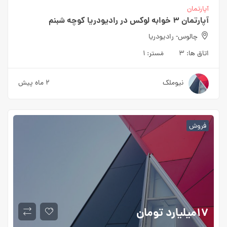
آپارتمان
آپارتمان 3 خوابه لوکس در رادیودریا کوچه شبنم
چالوس- رادیودریا
اتاق ها:
3
مَستر:
1
نیوملک
2 ماه پیش
فروش
17میلیارد
تومان