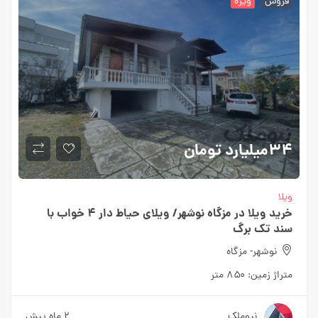
فروش
ویژه
۳۴میلیارد
تومان
ویلا
خرید ویلا در مزگاه نوشهر/ ویلای حیاط دار ۴ خواب با
سند تک برگ
نوشهر- مزگاه
متراژ زمین:
۸۵۰ متر
نیوملک
۲ ماه پیش