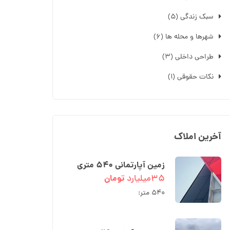
سبک زندگی
(۵)
شهرها و محله ها
(۶)
طراحی داخلی
(۳)
نکات حقوقی
(۱)
آخرین املاک
زمین آپارتمانی ۵۴۰ متری
دو نبش در رادیو دریا کوچه
۳۵میلیارد
تومان
شبنم
۵۴۰ متر: