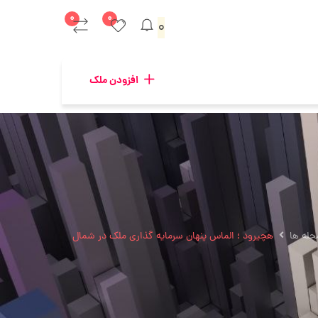
۰
۰
۰
افزودن ملک
حله ها
هچیرود ؛ الماس پنهان سرمایه گذاری ملک در شمال