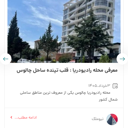
معرفی محله رادیودریا : قلب تپنده ساحل چالوس
۳خرداد.۱۴۰۵
محله رادیودریا چالوس یکی از معروف ترین مناطق ساحلی
شمال کشور
ادامه مطلب...
نیوملک