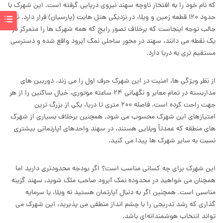
که نام خود را به افتخار ناوچه سهند نیروی دریایی گرفته است. این شهرک با
حدود ۱۲۰ قطعه زمین و ویلا، در نزدیکی هتل هایت (پارسیان) قرار دارد. نکته
جالب توجه اینجاست که برخلاف تصور رایج که همه شهرک ها را متمرکز در
یک نقطه می دانند، سهند در محور ساحلی نمک آبرود واقع شده و دسترسی
مستقیم تری به دریا دارد.
از نظر ویژگی ها، امنیت در این شهرک حرف اول را می زند. دوربین های
مداربسته در تمام معابر و نگهبانی ۲۴ ساعته موتوری، خیال ساکنین را از هر
جهت راحت کرده است. فاصله ۲۰۰ متری تا دریا، یکی از بزرگ ترین
امتیازهای این شهرک محسوب می شود. همچنین برخلاف بسیاری از شهرک
های منطقه که عمدتاً ویلایی هستند، در سهند واحدهای آپارتمانی بیشتری
نسبت به سایر شهرک ها پیدا می کنید.
این شهرک برای چه کسانی مناسب است؟ اگر بودجه محدودتری دارید اما
همچنان می خواهید در محدوده نمک آبرود صاحب ملک شوید، سهند گزینه
مناسبی است. همچنین اگر به دنبال آپارتمان هستید نه ویلا، یا سرمایه
گذاری که رشد تدریجی را با چشم انداز منطقی می پذیرید، این شهرک می
تواند انتخاب هوشمندانه‌ای باشد.