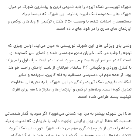
شهرک توریستی نمک آبرود را باید قدیمی ترین و برندترین شهرک در میان
شهرک های محدوده نمک آبرود بدانید. این شهرک که توسط بنیاد
مستضعفان احداث شده، با وسعت ۶۵۰ هکتار، ترکیبی از ویلاهای لوکس و
آپارتمان های مدرن را در خود جای داده است.
وقتی پای ویژگی های این شهرک توریستی به میان می‌آید، اولین چیزی که
توجه را جلب می کند، خیابان بندی مهندسی شده و فضای سبز گسترده ای
است که در سراسر آن به چشم می خورد. امنیت در اینجا حرف اول را می‌زند؛
با کنترل ورودی و نگهبانی ۲۴ ساعته، خیالتان از بابت آرامش راحت خواهد
بود. از همه مهم تر، دسترسی مستقیم به تله کابین، سورتمه و سایر
امکانات تفریحی نمک آبرود، زندگی در این شهرک را به تجربه ای متفاوت
تبدیل کرده است. ویلاهای لوکس و آپارتمان‌های متراژ بالا هم برای افراد
کیفیت پسند طراحی شده است.
حالا این شهرک بیشتر به درد چه کسانی می‌خورد؟ اگر سرمایه گذار بلندمدتی
هستید که حفظ ارزش پول برایتان اولویت دارد، یا خریداری که امنیت و برند
منطقه را بیش از هر چیز دیگری مهم می داند، شهرک توریستی نمک آبرود
انتخاب ایده‌آلی است. همچنین اگر قصد دارید ویلای خود را به گردشگران