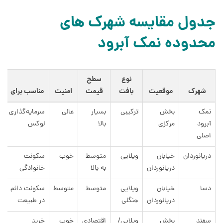
جدول مقایسه شهرک های
محدوده نمک آبرود
نوع
سطح
شهرک
موقعیت
بافت
قیمت
امنیت
مناسب برای
نمک
بخش
ترکیبی
بسیار
عالی
سرمایه‌گذاری
آبرود
مرکزی
بالا
لوکس
اصلی
دریانوردان
خیابان
ویلایی
متوسط
خوب
سکونت
دریانوردان
به بالا
خانوادگی
دسا
خیابان
ویلایی
متوسط
متوسط
سکونت دائم
دریانوردان
جنگلی
در طبیعت
سهند
بخش
ویلایی/
اقتصادی
خوب
خرید