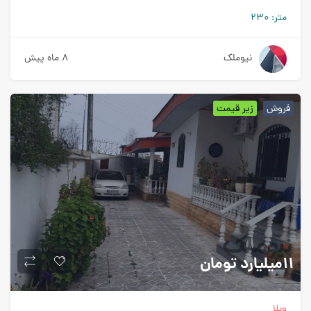
متر:
۲۳۰
نیوملک
۸ ماه پیش
فروش
زیر قیمت
۱۱میلیارد
تومان
ویلا