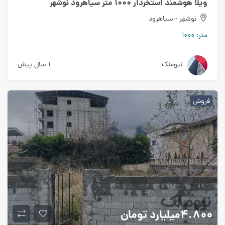
ویلا هوشمند استخردار 1000 متر سیاهرود نوشهر
نوشهر - سیاهرود
متر:
1000
نیوملک
1 سال پیش
فروش
4.800میلیارد
تومان