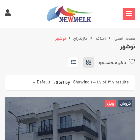
صفحه اصلی
املاک
مازندران
نوشهر
نوشهر
ذخیره جستجو
Default
Sort by:
Showing
۱
–
18
of 38 results
فروش
ویژه