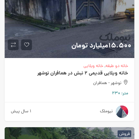
15.500میلیارد
تومان
خانه دو طبقه
,
خانه ویلایی
خانه ویلایی قدیمی 2 نبش در همافران نوشهر
نوشهر - همافران
متر:
230
نیوملک
1 سال پیش
فروش