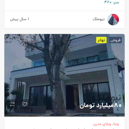
متر:
420
نیوملک
1 سال پیش
فروش
تهاتر
80میلیارد
تومان
ویلا
,
ویلای مدرن