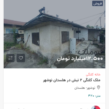
فروش
12.500میلیارد
تومان
خانه کلنگی
ملک کلنگی 2 نبش در هلستان نوشهر
نوشهر- هلستان
متر:
420