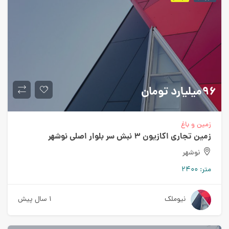
96میلیارد
تومان
زمین و باغ
زمین تجاری اکازیون 3 نبش سر بلوار اصلی نوشهر
نوشهر
متر:
2400
نیوملک
1 سال پیش