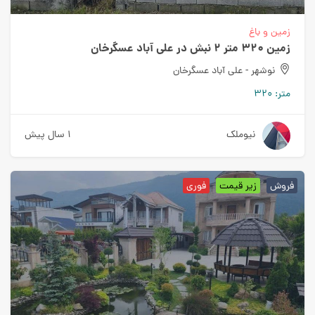
زمین و باغ
زمین 320 متر 2 نبش در علی آباد عسگرخان
نوشهر - علی آباد عسگرخان
متر:
320
نیوملک
1 سال پیش
فروش
زیر قیمت
فوری