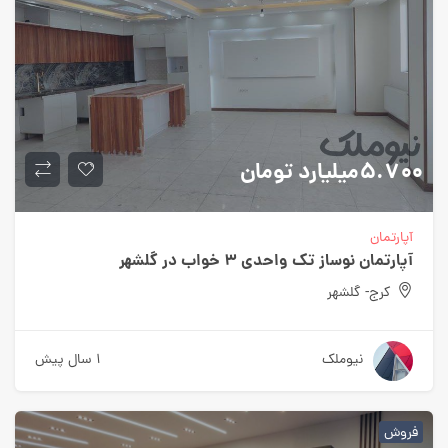
۵.۷۰۰میلیارد
تومان
آپارتمان
آپارتمان نوساز تک واحدی ۳ خواب در گلشهر
کرج- گلشهر
نیوملک
۱ سال پیش
فروش