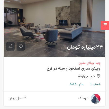
۲۴میلیارد
تومان
ویلا
,
ویلای مدرن
ویلای مدرن استخردار مبله در کرج
کرج- چهارباغ
مَستر:
۱
متر:
۸۸۸
نیوملک
۳ سال پیش