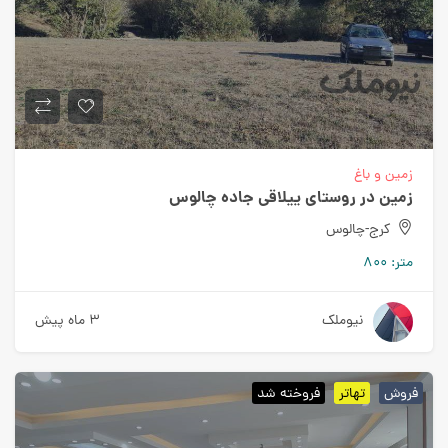
زمین و باغ
زمین در روستای ییلاقی جاده چالوس
کرج-چالوس
متر:
۸۰۰
نیوملک
۳ ماه پیش
فروش
تهاتر
فروخته شد