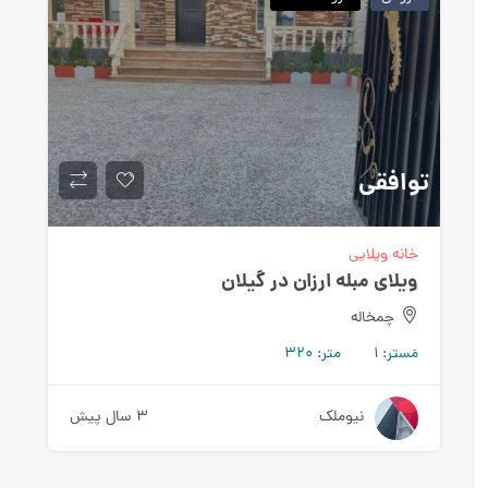
توافقی
خانه ویلایی
ویلای مبله ارزان در گیلان
چمخاله
مَستر:
۱
متر:
۳۲۰
نیوملک
۳ سال پیش