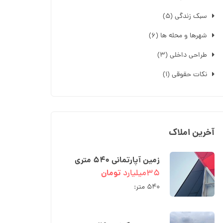
سبک زندگی
(۵)
شهرها و محله ها
(۶)
طراحی داخلی
(۳)
نکات حقوقی
(۱)
آخرین املاک
زمین آپارتمانی ۵۴۰ متری
دو نبش در رادیو دریا کوچه
۳۵میلیارد
تومان
شبنم
۵۴۰ متر: